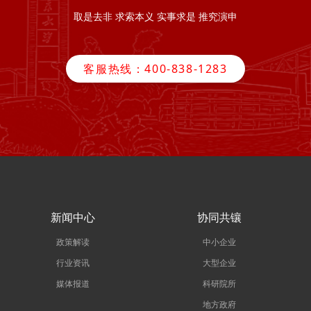
取是去非 求索本义 实事求是 推究演申
客服热线：400-838-1283
新闻中心
协同共镶
政策解读
中小企业
行业资讯
大型企业
媒体报道
科研院所
地方政府