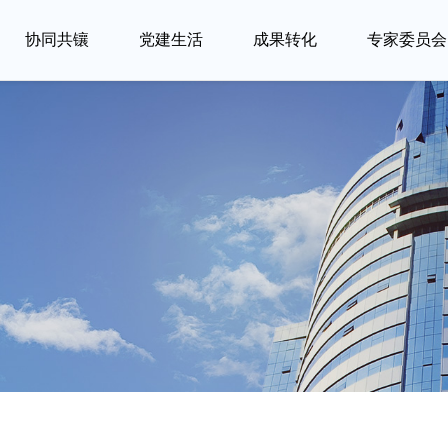
协同共镶
党建生活
成果转化
专家委员会
行
中
大
党
支
业
小
型
建
部
资
企
企
学
建
讯
业
业
习
设
关
把
专
思
注
数
注
科
地
想
新
字
医
研
方
动
鲜
世
院
院
政
态
行
界
创
所
府
业
带
新
赋
构
资
入
转
能
建
讯
园
型