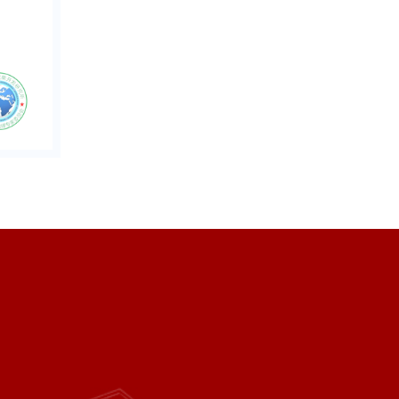
评
招
南
标
价
，
招聘信息
价
聘
专
准
值
民
工
信
家
政
作
息
成
局
流
果
注
程
开
册
发
的
，
合
为
法
合
机
作
构
伙
。
伴