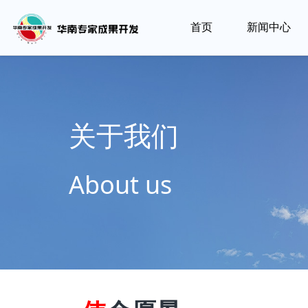
首页
新闻中心
政
策
解
读
关于我们
了
解
About us
媒
前
体
沿
报
技
道
术
更
新