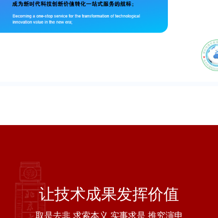
域
的
信
息
化
革
命
让技术成果发挥价值
取是去非 求索本义 实事求是 推究演申