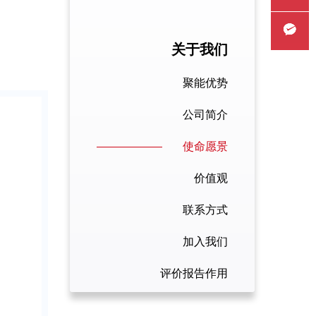
系
技
户
开
机
持
服务热
方
关于我们
成
的
发
构
线
微信客
式
果
需
研
。
聚能优势
努
发
求
究
服
公司简介
力
挥
是
所
加
评
使命愿景
打
力
我
是
入
价
造
量;
们
有
价值观
我
报
行
存
科
联系方式
们
告
业
在
技
加入我们
作
加
的
的
局
用
评价报告作用
入
应
唯
主
华
用
一
管
评价工作流程