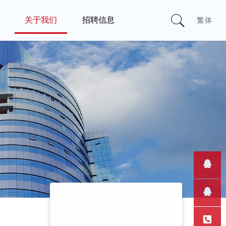
繁体
关于我们
招聘信息
聚
公
能
司
优
简
势
介
深
民
圳
政
使
价
华
局
命
值
南
注
愿
观
专
册
景
满
家
的
售前客
让
足
成
合
服
售后支
联
科
用
果
法