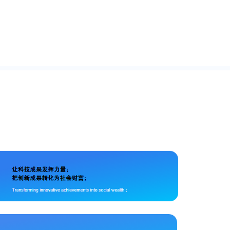
服
合
校
智
区
，
务
作
园
慧
，
改
解
伙
，
建
助
善
决
伴
助
筑
力
医
方
力
系
智
疗
案
学
统
慧
服
BI
校
传
转
务
M
安
感
型
是
防
生
建
升
态
筑
级
体
领
系