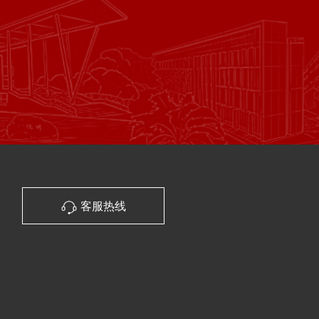
创
造
价
值
客服热线