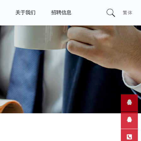
繁体
关于我们
招聘信息
聚
公
能
司
优
简
势
介
深
民
圳
政
使
价
华
局
命
值
南
注
愿
观
专
册
景
满
家
的
售前客
让
足
成
合
服
售后支
联
科
用
果
法