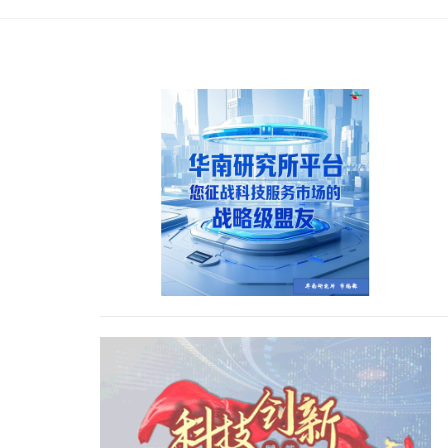
与
发
展