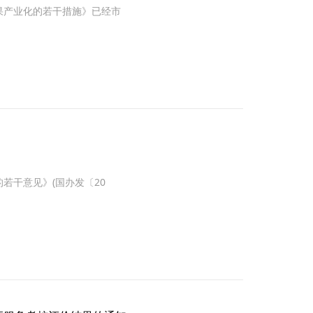
果产业化的若干措施》已经市
创
造
价
值
干意见》(国办发〔20