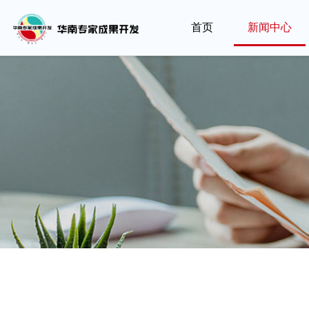
首页
新闻中心
政
策
解
读
了
解
媒
前
体
沿
报
技
道
术
更
新