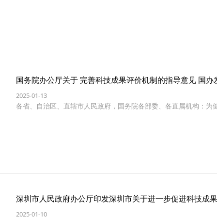
域
的
信
息
化
国务院办公厅关于 完善科技成果评价机制的指导意见 国办发〔
革
2025-01-13
各省、自治区、直辖市人民政府，国务院各部委、各直属机构：为
命
深圳市人民政府办公厅印发深圳市关于进一步促进科技成
2025-01-10