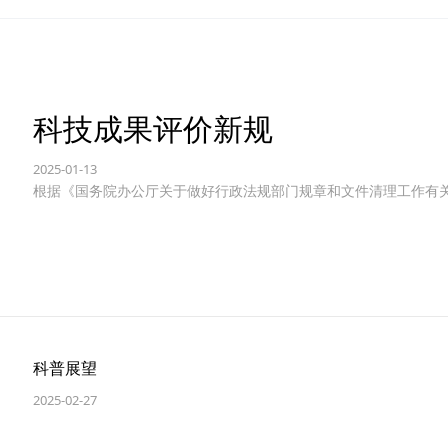
服
合
校
智
区
，
务
作
园
慧
，
改
解
伙
，
建
助
善
科技成果评价新规
决
伴
助
筑
力
医
2025-01-13
方
力
系
智
疗
根据《国务院办公厅关于做好行政法规部门规章和文件清理工作有
案
学
统
慧
服
BI
校
传
转
务
M
安
感
型
是
防
生
建
升
态
科普展望
筑
级
体
2025-02-27
领
系