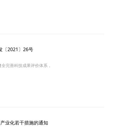
评
招
南
标
价
，
价
聘
专
准
值
民
工
信
家
政
作
息
成
局
流
果
注
2021〕26号
程
开
册
健全完善科技成果评价体系，
发
的
，
合
为
法
合
机
作
构
伙
果产业化若干措施的通知
。
伴