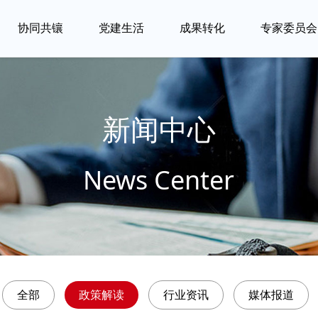
协同共镶
党建生活
成果转化
专家委员会
行
中
大
党
支
业
小
型
建
部
资
企
企
学
建
讯
业
业
习
设
新闻中心
关
把
专
思
注
数
注
News Center
科
地
想
新
字
医
研
方
动
鲜
世
院
院
政
态
行
界
创
所
府
业
带
新
赋
构
资
入
转
全部
政策解读
行业资讯
媒体报道
能
建
讯
园
型