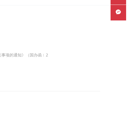
系
技
户
开
机
持
服务热
方
成
的
发
构
线
微信客
式
果
需
研
。
努
发
求
究
服
力
挥
是
所
关事项的通知》（国办函﹝2
加
评
打
力
我
是
入
价
造
量;
们
有
我
报
行
存
科
们
告
业
在
技
作
加
的
的
局
用
入
应
唯
主
华
用
一
管